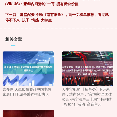
(VIK.US)：豪华内河游轮“一哥”拥有稀缺价值
下一篇：
港盛配资 不输《南有嘉鱼》，高干文榜单推荐，看过就
停不下来_孩子_情感_大学生
相关文章
嘉多网 天邑股份签订中国电信
天牛宝配资 【招募令】音乐相
家庭FTTR设备采购框架协议
伴，浩声好声，“音悦家”全国体
验会×南宁浩声三十周年特别站
_Wilkins_活动_高音单元