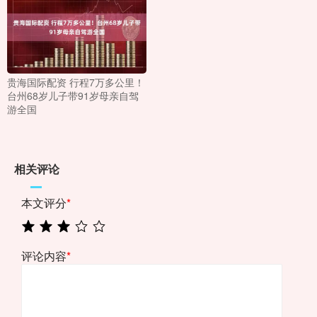
贵海国际配资 行程7万多公里！
台州68岁儿子带91岁母亲自驾
游全国
相关评论
本文评分
*
评论内容
*