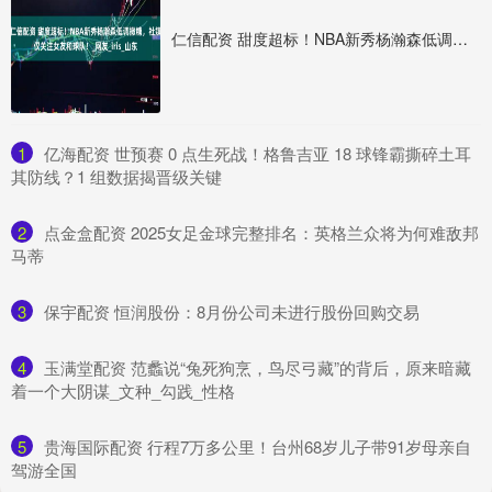
仁信配资 甜度超标！NBA新秀杨瀚森低调撒糖，社媒仅关注女友和球队！_网友_iris_山东
1
​亿海配资 世预赛 0 点生死战！格鲁吉亚 18 球锋霸撕碎土耳
其防线？1 组数据揭晋级关键
2
​点金盒配资 2025女足金球完整排名：英格兰众将为何难敌邦
马蒂
3
​保宇配资 恒润股份：8月份公司未进行股份回购交易
4
​玉满堂配资 范蠡说“兔死狗烹，鸟尽弓藏”的背后，原来暗藏
着一个大阴谋_文种_勾践_性格
5
​贵海国际配资 行程7万多公里！台州68岁儿子带91岁母亲自
驾游全国