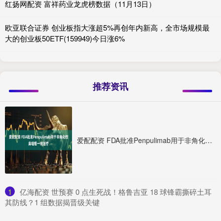
红扬网配资 富祥药业龙虎榜数据（11月13日）
欧亚联合证券 创业板指大涨超5%再创年内新高，全市场规模最
大的创业板50ETF(159949)今日涨6%
推荐资讯
爱配配资 FDA批准Penpulimab用于非角化性鼻咽癌一线治疗
1
​亿海配资 世预赛 0 点生死战！格鲁吉亚 18 球锋霸撕碎土耳
其防线？1 组数据揭晋级关键