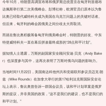
今年10月，特朗普高调宣布将和俄罗斯总统普京在匈牙利首都布
达佩斯举行第二次美俄峰会。彭博社称，欧洲官员们原本以为鲁
比奥已经取代威特科夫成为美国在乌克兰问题上的关键对话者。
但后来，匈牙利的峰会因俄美之间分歧太大而取消。
而就在鲁比奥积极筹备匈牙利俄美峰会时，特朗普的好友、中东
特使威特科夫一直在幕后拼凑最终成形的“28点和平计划”。
据知情人士透露，万斯的副国家安全顾问安迪·贝克（Andy Bake
r）也深度参与其中，这再次表明了万斯对俄乌问题的影响力。
当地时间11月22日，美国南达科他州共和党籍联邦参议员迈克·朗
兹（Mike Rounds）在加拿大举行的第17哈利法克斯国际安全论
坛上表示，鲁比奥曾告诉一群国会议员，该和平计划草案是俄罗
斯的提议，并非美国的政策，“这不是我们的建议，也不是我们的
和平计划。”