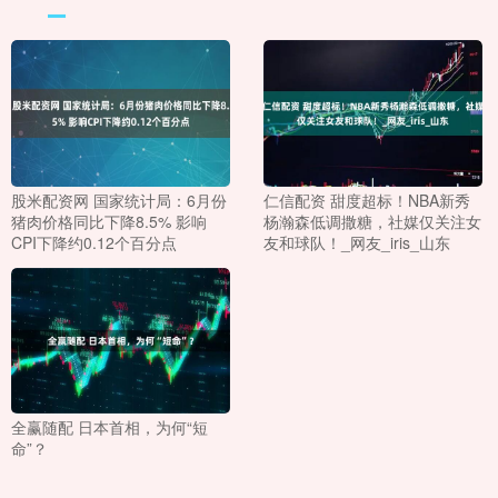
股米配资网 国家统计局：6月份
仁信配资 甜度超标！NBA新秀
猪肉价格同比下降8.5% 影响
杨瀚森低调撒糖，社媒仅关注女
CPI下降约0.12个百分点
友和球队！_网友_iris_山东
全赢随配 日本首相，为何“短
命”？