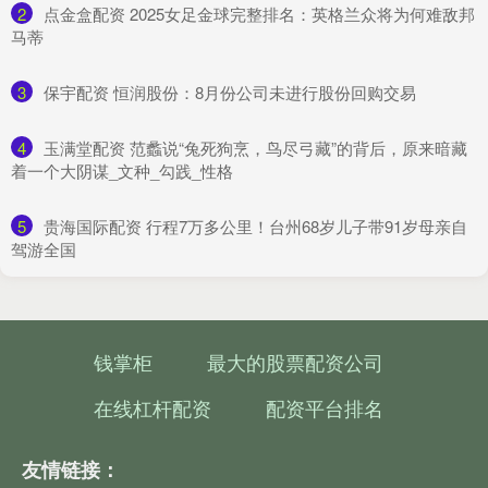
2
​点金盒配资 2025女足金球完整排名：英格兰众将为何难敌邦
马蒂
3
​保宇配资 恒润股份：8月份公司未进行股份回购交易
4
​玉满堂配资 范蠡说“兔死狗烹，鸟尽弓藏”的背后，原来暗藏
着一个大阴谋_文种_勾践_性格
5
​贵海国际配资 行程7万多公里！台州68岁儿子带91岁母亲自
驾游全国
钱掌柜
最大的股票配资公司
在线杠杆配资
配资平台排名
友情链接：