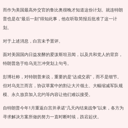
而作为美国最高外交官的鲁比奥很晚才知道这份计划。就连特朗
普也是在“最后一刻”得知此事，他在听取简报后批准了这一计
划。
对于上述消息，白宫未予置评。
面对美国国内日益发酵的爱泼斯坦丑闻，以及共和党人的背弃，
特朗普急于给乌克兰冲突划上句号。
彭博社称，对特朗普来说，重要的是“达成交易”，而不是细节。
但对乌克兰而言，协议草案中的割让大片领土、大幅缩减军队规
模、永久放弃加入北约等内容让他们难以接受。
自特朗普今年1月重返白宫并承诺“几天内结束战争”以来，各方为
寻求解决方案所做的努力一直时断时续，跌宕起伏。