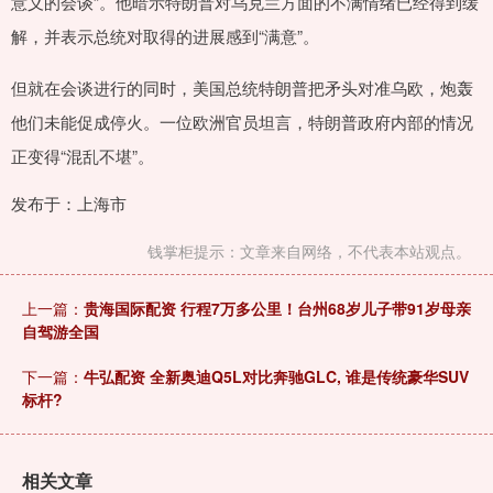
意义的会谈”。他暗示特朗普对乌克兰方面的不满情绪已经得到缓
解，并表示总统对取得的进展感到“满意”。
但就在会谈进行的同时，美国总统特朗普把矛头对准乌欧，炮轰
他们未能促成停火。一位欧洲官员坦言，特朗普政府内部的情况
正变得“混乱不堪”。
发布于：上海市
钱掌柜提示：文章来自网络，不代表本站观点。
上一篇：
贵海国际配资 行程7万多公里！台州68岁儿子带91岁母亲
自驾游全国
下一篇：
牛弘配资 全新奥迪Q5L对比奔驰GLC, 谁是传统豪华SUV
标杆?
相关文章