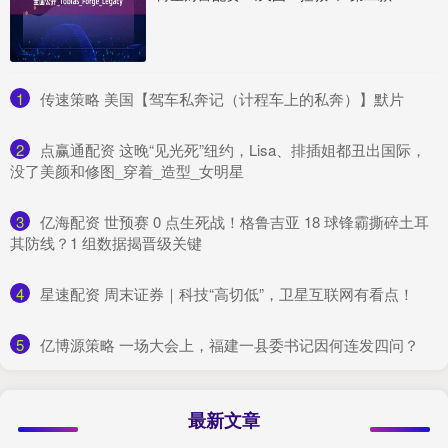
1
​传速策略 美国【驾车私奔记（计程车上的私奔）】默片
2
​点赢通配资 这晚“见光死”纽约，Lisa、排插姐都丑出国际，
没了美颜和修图_穿着_造型_女明星
3
​亿海配资 世预赛 0 点生死战！格鲁吉亚 18 球锋霸撕碎土耳
其防线？1 组数据揭晋级关键
4
​星速配资 周末证券｜科技“高切低”，卫星互联网有看点！
5
​亿博源策略 一场大会上，福建一县委书记因何连发四问？
最新文章