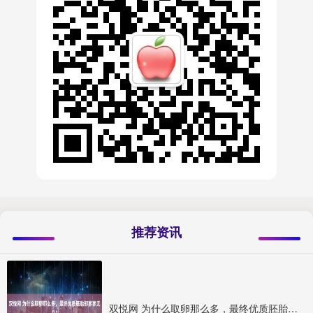
推荐资讯
双悦网 为什么取卵那么多，最终优质胚胎却寥寥无几？