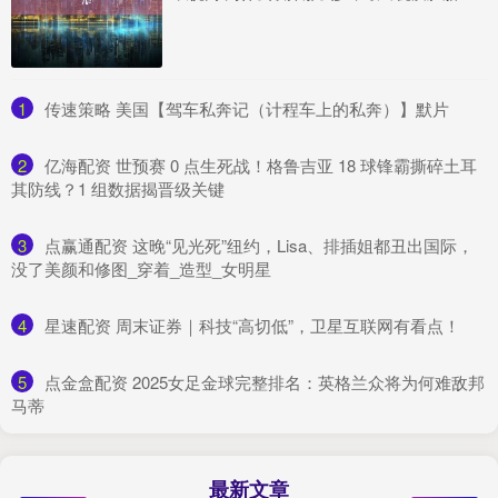
1
​传速策略 美国【驾车私奔记（计程车上的私奔）】默片
2
​亿海配资 世预赛 0 点生死战！格鲁吉亚 18 球锋霸撕碎土耳
其防线？1 组数据揭晋级关键
3
​点赢通配资 这晚“见光死”纽约，Lisa、排插姐都丑出国际，
没了美颜和修图_穿着_造型_女明星
4
​星速配资 周末证券｜科技“高切低”，卫星互联网有看点！
5
​点金盒配资 2025女足金球完整排名：英格兰众将为何难敌邦
马蒂
最新文章