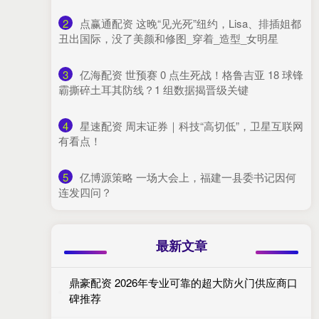
2
​点赢通配资 这晚“见光死”纽约，Lisa、排插姐都
丑出国际，没了美颜和修图_穿着_造型_女明星
3
​亿海配资 世预赛 0 点生死战！格鲁吉亚 18 球锋
霸撕碎土耳其防线？1 组数据揭晋级关键
4
​星速配资 周末证券｜科技“高切低”，卫星互联网
有看点！
5
​亿博源策略 一场大会上，福建一县委书记因何
连发四问？
最新文章
鼎豪配资 2026年专业可靠的超大防火门供应商口
碑推荐