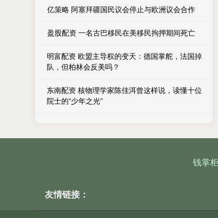
亿策略 阿塞拜疆国民议会停止与欧洲议会合作
盈股配资 一名古巴移民在美移民拘押期间死亡
明富配资 欧盟主导权的变天：德国掌舵，法国掉
队，但柏林会反美吗？
东南配资 核物理学家陈佳洱曾这样说，读懂十位
院士的“少年之光”
钱掌
友情链接：