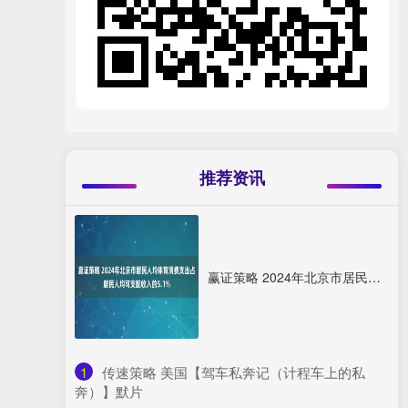
推荐资讯
赢证策略 2024年北京市居民人均体育消费支出占居民人均可支配收入的5.1%
1
​传速策略 美国【驾车私奔记（计程车上的私
奔）】默片