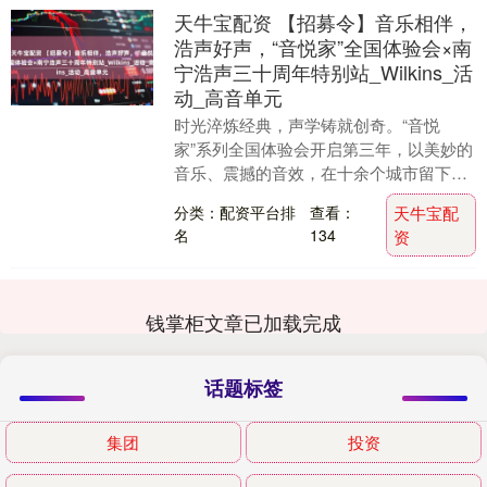
天牛宝配资 【招募令】音乐相伴，
浩声好声，“音悦家”全国体验会×南
宁浩声三十周年特别站_Wilkins_活
动_高音单元
时光淬炼经典，声学铸就创奇。“音悦
家”系列全国体验会开启第三年，以美妙的
音乐、震撼的音效，在十余个城市留下影
音的脚步。南宁市浩声智能科技有限公司
分类：配资平台排
查看：
天牛宝配
深耕智能影音与品....
名
134
资
钱掌柜文章已加载完成
话题标签
集团
投资