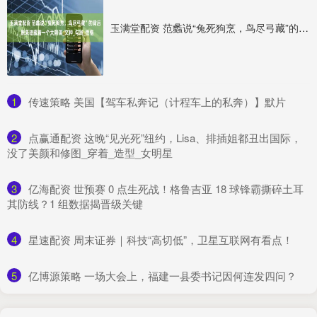
玉满堂配资 范蠡说“兔死狗烹，鸟尽弓藏”的背后，原来暗藏着一个大阴谋_文种_勾践_性格
1
​传速策略 美国【驾车私奔记（计程车上的私奔）】默片
2
​点赢通配资 这晚“见光死”纽约，Lisa、排插姐都丑出国际，
没了美颜和修图_穿着_造型_女明星
3
​亿海配资 世预赛 0 点生死战！格鲁吉亚 18 球锋霸撕碎土耳
其防线？1 组数据揭晋级关键
4
​星速配资 周末证券｜科技“高切低”，卫星互联网有看点！
5
​亿博源策略 一场大会上，福建一县委书记因何连发四问？