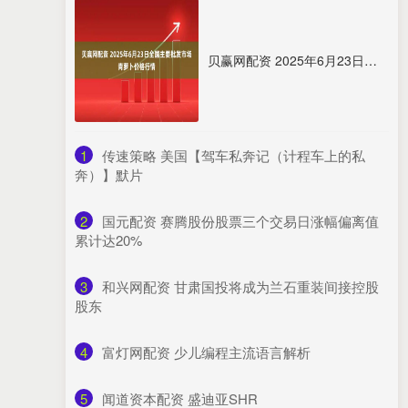
贝赢网配资 2025年6月23日全国主要批发市场青萝卜价格行情
1
​传速策略 美国【驾车私奔记（计程车上的私
奔）】默片
2
​国元配资 赛腾股份股票三个交易日涨幅偏离值
累计达20%
3
​和兴网配资 甘肃国投将成为兰石重装间接控股
股东
4
​富灯网配资 少儿编程主流语言解析
5
​闻道资本配资 盛迪亚SHR