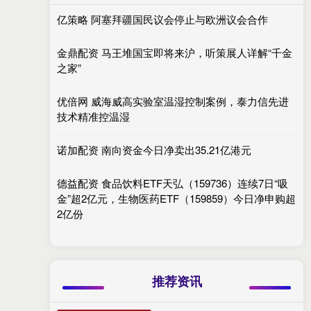
亿策略 阿塞拜疆国民议会停止与欧洲议会合作
金鼎配资 马王堆国宝即将来沪，听策展人详解“千金
之家”
优倍网 威海威高实验室温湿控制案例，泰力信先进
技术精准控温湿
诺加配资 南向资金今日净卖出35.21亿港元
德益配资 食品饮料ETF天弘（159736）连续7日“吸
金”超2亿元，生物医药ETF（159859）今日净申购超
2亿份
推荐资讯