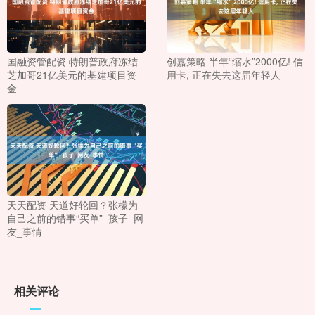
国融资管配资 特朗普政府冻结
创嘉策略 半年“缩水”2000亿! 信
芝加哥21亿美元的基建项目资
用卡, 正在失去这届年轻人
金
天天配资 天道好轮回？张檬为
自己之前的错事“买单”_孩子_网
友_事情
相关评论