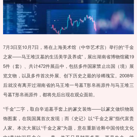
7月3日至10月7日，将在上海美术馆（中华艺术宫）举行的“千金
之家——马王堆汉墓的生活美学及养成”，展出湖南省博物馆藏19
5件（套）、共计472件展品中，包括多件国家禁止出国（境）展
览文物，以及多件首次外展、创下历史之最的珍稀瑰宝。2008年
后就没有离开过湖南省的马王堆一号墓T形帛画原件与马王堆三
号墓T形帛画原件，都将先后出现在观众面前。
“千金”二字，取自辛追墓手套上的篆文装饰——以篆文做织物装
饰图案，在我国属首次发现；而《史记》以“千金之家”指代富贵
人家。本次大展以“千金之家”为题，意在重新诠释中国传统文化