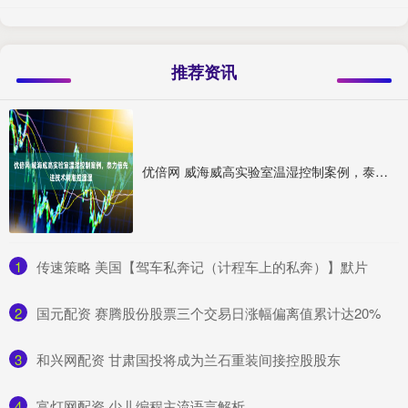
推荐资讯
优倍网 威海威高实验室温湿控制案例，泰力信先进技术精准控温湿
1
​传速策略 美国【驾车私奔记（计程车上的私奔）】默片
2
​国元配资 赛腾股份股票三个交易日涨幅偏离值累计达20%
3
​和兴网配资 甘肃国投将成为兰石重装间接控股股东
4
​富灯网配资 少儿编程主流语言解析