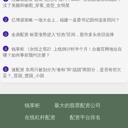
没了美颜和修图_穿着_造型_女明星
2
​亿博源策略 一场大会上，福建一县委书记因何连发四问？
3
​金鼎配资 标普涨势进入“狂热”区间，股市多头依旧追捧
4
​钱掌柜 《永恒之塔2》上线倒计时半个月！台服官网地址在
哪？如何事前预约注册？
5
​速配资 东周只被划分为“春秋”和“战国”两部分，是否有些欠
妥？_晋国_楚国_小国
钱掌柜
最大的股票配资公司
在线杠杆配资
配资平台排名