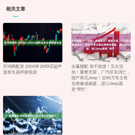
相关文章
升鸿网配资 2000W 20KHZ超声
全赢随配 资不抵债！五次流
波发生器焊接电源
拍！重整无望，广汽菲克消亡，
国产再无Jeep！近80万车主售
后维修成难题，进口Jeep愿
意“帮忙”