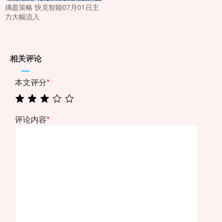
摛盈策略 快克智能07月01日主
力大幅流入
相关评论
本文评分
*
评论内容
*