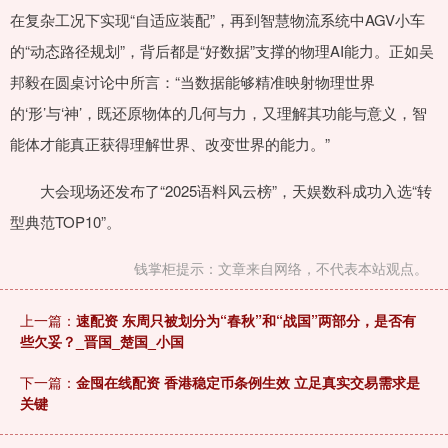
在复杂工况下实现“自适应装配”，再到智慧物流系统中AGV小车
的“动态路径规划”，背后都是“好数据”支撑的物理AI能力。正如吴
邦毅在圆桌讨论中所言：“当数据能够精准映射物理世界
的‘形’与‘神’，既还原物体的几何与力，又理解其功能与意义，智
能体才能真正获得理解世界、改变世界的能力。”
大会现场还发布了“2025语料风云榜”，天娱数科成功入选“转
型典范TOP10”。
钱掌柜提示：文章来自网络，不代表本站观点。
上一篇：
速配资 东周只被划分为“春秋”和“战国”两部分，是否有
些欠妥？_晋国_楚国_小国
下一篇：
金囤在线配资 香港稳定币条例生效 立足真实交易需求是
关键