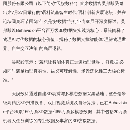
团股份有限公司（以下简称“天娱数科”）首席数据官吴邦毅受邀
出席7月27日举行的“语料筑基智生时代”语料创新发展论坛，并在
论坛圆桌环节围绕“什么是‘好数据’”与行业专家展开深度探讨。吴
邦毅以Behavision平台百万级3D数据集实践为核心，系统阐释了
物理AI时代数据的核心价值，揭秘了数据支撑智能体“理解物理世
界、自主交互决策”的底层逻辑。
吴邦毅表示：“若想让智能体真正走进物理世界，‘好数据’必
须同时满足物理真实性、语义可理解性、场景泛化性三大核心标
准。”
天娱数科通过自建3D动捕与多模态数据采集基地，整合毫米
级高精度3D扫描设备、双目视觉系统及自研算法，已在Behavisio
n平台积累150万条3D数据和65万条多模态数据，其中包括20万条
机器人任务训练的专业数据及丰富的3D铰接数据。