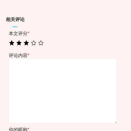
相关评论
本文评分
*
评论内容
*
你的昵称
*