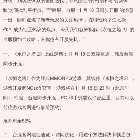
升级，到玩法体系的全面迭代，都试图在‘怀旧情怀’与‘创新体
验’之间找到平衡点。而‘韩服、台服 11 月 18 日同步开服’的消息
一出，瞬间点燃了新老玩家的关注热情，‘在哪预约？怎么操
作？’成为社区热议的焦点。今天我们就来拆解《永恒之塔 2》的
台服预约全攻略，带你抢占开服先机。”
一、《永恒之塔 2》上线定档：11 月 18 日双端互通，韩服台服
同步开服
《永恒之塔》作为经典MMORPG游戏，其续作《永恒之塔2》，
游戏开发商NCsoft 官宣，游戏将在11 月 18 日 23 时（北京时
间） 韩服、台服同步开服，PC 和手机端双平台互通。目前可以
前往游戏官网进行事前预约。
展开剩余82%
二、台服官网地址速览 + 访问优化：用这个方法解决卡顿丢包