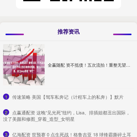
推荐资讯
全赢随配 资不抵债！五次流拍！重整无望，广汽菲克消亡，国产再无Jeep！近80万车主售后维修成难题，进口Jeep愿意“帮忙”
1
​传速策略 美国【驾车私奔记（计程车上的私奔）】默片
2
​点赢通配资 这晚“见光死”纽约，Lisa、排插姐都丑出国际，
没了美颜和修图_穿着_造型_女明星
3
​亿海配资 世预赛 0 点生死战！格鲁吉亚 18 球锋霸撕碎土耳