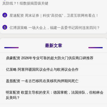
其防线？1 组数据揭晋级关键
4
​星速配资 周末证券｜科技“高切低”，卫星互联网有看点！
5
​亿博源策略 一场大会上，福建一县委书记因何连发四问？
最新文章
鼎豪配资 2026年专业可靠的超大防火门供应商口碑推荐
亿策略 阿塞拜疆国民议会停止与欧洲议会合作
盈股配资 一名古巴移民在美移民拘押期间死亡
明富配资 欧盟主导权的变天：德国掌舵，法国掉队，但柏林会
反美吗？