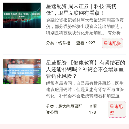
星速配资 周末证券｜科技“高切
低”，卫星互联网有看点！
金融投资报记者林珂大盘最近两周高位震
荡，部分强势板块出现资金流出的痕迹，
特别是科技板块分化开始加剧。 有分析人
士表示，在大盘持续的洗盘过程中，资金
分类：钱掌柜
查看：227
星速配资
调仓换股动作开....
星速配资 【健康教育】有肾结石的
人还能补钙吗？补钙会不会增加血
管钙化风险？
经常有患者问，自己患有骨质疏松，医生
建议服用钙片，但是又患有肾结石与血管
钙化，补钙会不会造成肾结石和加重血管
钙化？ 1 有肾结石的人 还能补钙吗？ 很
分类：最大的股票配
查看：
星速配
多人认为，....
资公司
178
资