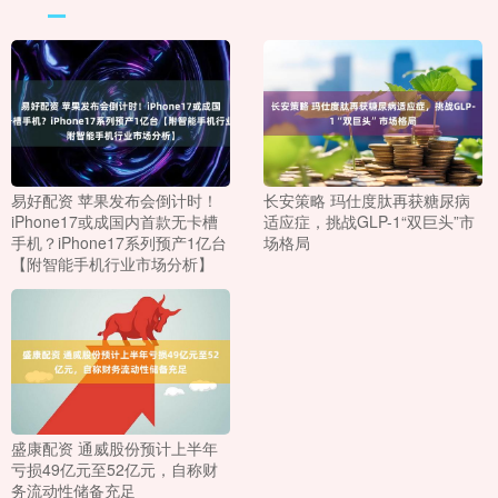
易好配资 苹果发布会倒计时！
长安策略 玛仕度肽再获糖尿病
iPhone17或成国内首款无卡槽
适应症，挑战GLP-1“双巨头”市
手机？iPhone17系列预产1亿台
场格局
【附智能手机行业市场分析】
盛康配资 通威股份预计上半年
亏损49亿元至52亿元，自称财
务流动性储备充足