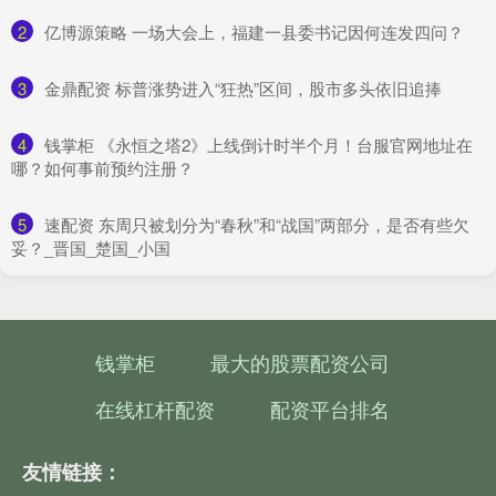
2
​亿博源策略 一场大会上，福建一县委书记因何连发四问？
3
​金鼎配资 标普涨势进入“狂热”区间，股市多头依旧追捧
4
​钱掌柜 《永恒之塔2》上线倒计时半个月！台服官网地址在
哪？如何事前预约注册？
5
​速配资 东周只被划分为“春秋”和“战国”两部分，是否有些欠
妥？_晋国_楚国_小国
钱掌柜
最大的股票配资公司
在线杠杆配资
配资平台排名
友情链接：