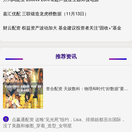
嘉汇优配 三联锻造龙虎榜数据（11月13日）
财云配资 权益资产波动加大 基金建议投资者关注“固收+”基金
推荐资讯
誉合配资 天娱数科：物理AI时代“好数据”要满足三维价值体系
1
​点赢通配资 这晚“见光死”纽约，Lisa、排插姐都丑出国际，
没了美颜和修图_穿着_造型_女明星