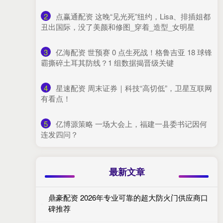
2
​点赢通配资 这晚“见光死”纽约，Lisa、排插姐都
丑出国际，没了美颜和修图_穿着_造型_女明星
3
​亿海配资 世预赛 0 点生死战！格鲁吉亚 18 球锋
霸撕碎土耳其防线？1 组数据揭晋级关键
4
​星速配资 周末证券｜科技“高切低”，卫星互联网
有看点！
5
​亿博源策略 一场大会上，福建一县委书记因何
连发四问？
最新文章
鼎豪配资 2026年专业可靠的超大防火门供应商口
碑推荐