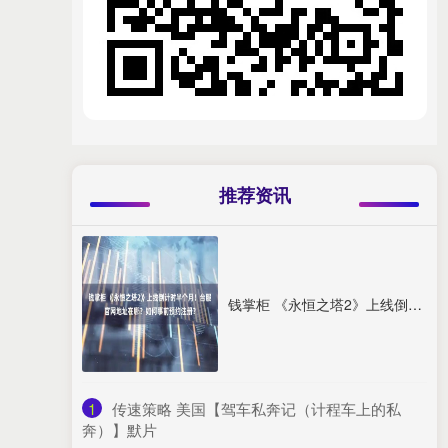
推荐资讯
钱掌柜 《永恒之塔2》上线倒计时半个月！台服官网地址在哪？如何事前预约注册？
1
​传速策略 美国【驾车私奔记（计程车上的私
奔）】默片