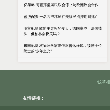
亿策略 阿塞拜疆国民议会停止与欧洲议会合作
盈股配资 一名古巴移民在美移民拘押期间死亡
明富配资 欧盟主导权的变天：德国掌舵，法国掉
队，但柏林会反美吗？
东南配资 核物理学家陈佳洱曾这样说，读懂十位
院士的“少年之光”
钱掌
友情链接：